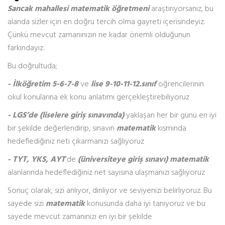
Sancak mahallesi matematik öğretmeni
araştırıyorsanız, bu
alanda sizler için en doğru tercih olma gayreti içerisindeyiz.
Çünkü mevcut zamanınızın ne kadar önemli olduğunun
farkındayız.
Bu doğrultuda;
- İlköğretim 5-6-7-8
ve
lise 9-10-11-12.sınıf
öğrencilerinin
okul konularına ek konu anlatımı gerçekleştirebiliyoruz
- LGS’de (liselere giriş sınavında)
yaklaşan her bir günü en iyi
bir şekilde değerlendirip, sınavın
matematik
kısmında
hedeflediğiniz neti çıkarmanızı sağlıyoruz
- TYT, YKS, AYT
’de
(üniversiteye giriş sınavı) matematik
alanlarında hedeflediğiniz net sayısına ulaşmanızı sağlıyoruz
Sonuç olarak; sizi anlıyor, dinliyor ve seviyenizi belirliyoruz. Bu
sayede sizi
matematik
konusunda daha iyi tanıyoruz ve bu
sayede mevcut zamanınızı en iyi bir şekilde