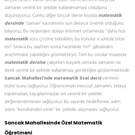
birçok neden vardır ancak bizler bu nedenlerin başında
zamanın verimli bir şekilde kullanılmaması olduğunu
düşünüyoruz. Çünkü diğer birçok derse kıyasla
matematik
dersinde
“zaman” kavramının son derece önemli olduğunu
biliyoruz. Bu nedenden dolayı internet ortamında; “daha hızlı
matematik
soru çözme teknikleri, bu konular x sürede biter
mi? Sınava bu saatten sonra hazırlanılır mı?” gibisinden
araştırmalar yapıldığını görmekteyiz. Tüm bu sorular esasında
matematik dersine
çalışırken başarılı olmada zamanın ne
denli verimli bir şekilde kullanılması gerektiğini göstermektedir.
Sancak Mahallesi’nde matematik özel dersi
verirken
bizler bunu sağlıyoruz. Öğrencimizin mevcut zamanını; telaşa
kapılmadan, kaygılanmadan en verimli bir şekilde
değerlendirmesini sağlıyoruz. Bu sayede hedeflerine adım
adım, “kendisinden emin” bir şekilde ulaşmasını sağlıyoruz.
Sancak Mahallesinde Özel Matematik
Öğretmeni