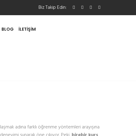
Biz Takip Edin:
BLOG
İLETIŞIM
e ulaşmak adına farklı öğrenme yöntemleri arayışına
im deneyimi sunarak öne çıkıyor. Peki,
birebir kurs