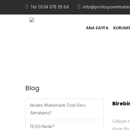
Tel:
0534 078 39 64
info@profesyonelmate
ANA SAYFA
KURUMS
Birebir Kurs Merkezi
Blog
Birebi
Neden Matematik Özel Ders
Almalısınız?
Gelişen t
TEOG Nedir?
itiyor. B