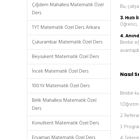
Çiğdem Mahallesi Matematik Özel
Bu, çalış
Ders
3. Hızlı 
Öğrenci, 
TYT Matematik Özel Ders Ankara
4. Anınd
Çukurambar Matematik Özel Ders
Birebir e
avantajdı
Beysukent Matematik Özel Ders
İncek Matematik Özel Ders
Nasıl S
100.Yıl Matematik Özel Ders
Birebir k
Birlik Mahallesi Matematik Özel
1.Öğretme
Ders
2. Referan
Konutkent Matematik Özel Ders
3. Progra
Eryaman Matematik Özel Ders
4. Teknol