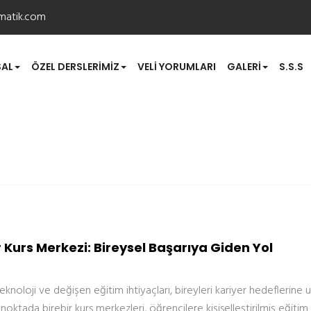
matik.com
AL
ÖZEL DERSLERIMIZ
VELI YORUMLARI
GALERI
S.S.S
r Kurs Merkezi: Bireysel Başarıya Giden Yol
eknoloji ve değişen eğitim ihtiyaçları, bireyleri kariyer hedeflerin
u noktada birebir kurs merkezleri, öğrencilere kişiselleştirilmiş eğit