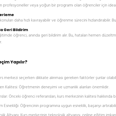
an profesyoneller veya yoğun bir programı olan öğrenciler için ideal
İlerleme
konuları daha hızlı kavrayabilir ve öğrenme sürecini hızlandırabilir.
a Geri Bildirim
ğitimde öğrenci, anında geri bildirim alır. Bu, hataları hemen düzel
r.
eçim Yapılır?
urs merkezi seçerken dikkate alınması gereken faktörler şunlar olabili
n Kalitesi:
Öğretmenin deneyimi ve uzmanlık alanları önemlidir.
slar:
Önceki öğrenci referansları, kurs merkezinin kalitesi hakkında bil
m Esnekliği:
Öğrencinin programına uygun esneklik, başarıyı artırabili
ojik Altyapı:
Kurs merkezinin teknolojik altyapısı, online eğitim imkanla