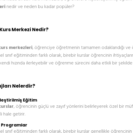
eri
nedir ve neden bu kadar popüler?
 Kurs Merkezi Nedir?
kurs merkezleri
, öğrenciye öğretmenin tamamen odaklandığı ve öğre
l sınıf eğitiminden farklı olarak, birebir kurslar öğrencinin ihtiyaçla
kendi hızında ilerleyebilir ve öğrenme sürecini daha etkili bir şekilde
ları Nelerdir?
lleştirilmiş Eğitim
kurslar
, öğrencinin güçlü ve zayıf yönlerini belirleyerek özel bir mü
i hale getirir.
k Programlar
l sınıf eğitiminden farklı olarak, birebir kurslar genellikle öğrenc