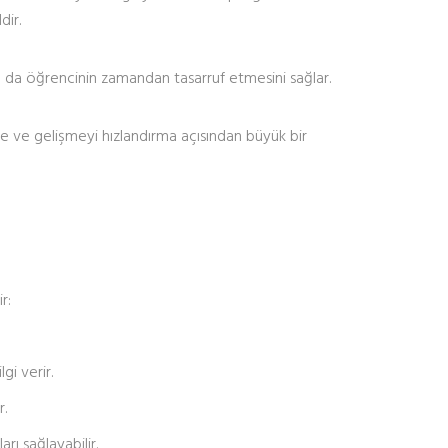
dir.
 Bu da öğrencinin zamandan tasarruf etmesini sağlar.
tme ve gelişmeyi hızlandırma açısından büyük bir
r:
gi verir.
r.
rı sağlayabilir.