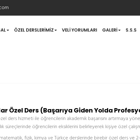
.com
AL
ÖZEL DERSLERIMIZ
VELI YORUMLARI
GALERI
S.S.S
lar Özel Ders (Başarıya Giden Yolda Profesy
özel ders hizmeti ile öğrencilerin akademik başarısını artırmaya yö
lık süreçlerinde öğrencilerin eksiklerini belirleyerek kişiye özel çalı
 matematik, fizik, kimya ve Türkçe derslerinde birebir özel ders ve 2-