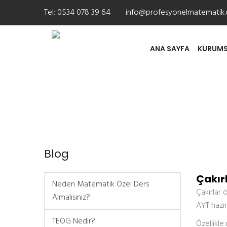
Tel:
0534 078 39 64
info@profesyonelmatematik
ANA SAYFA
KURUMS
Çakırlar Özel Ders
Blog
Çakır
Neden Matematik Özel Ders
Çakırlar 
Almalısınız?
AYT hazır
TEOG Nedir?
Özellikle