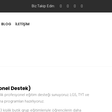
Biz Takip Edin:
BLOG
İLETIŞIM
onel Destek)
nelik profesyonel eğitim desteği sunuyoruz. LGS, TYT ve
şma programları hazırlıyoruz.
3 kişilik butik grup eğitimleriyle öğrencilerin daha