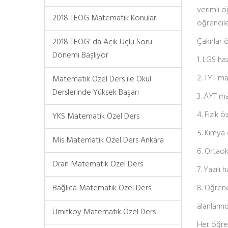
verimli ö
2018 TEOG Matematik Konuları
öğrencile
Çakırlar 
2018 TEOG' da Açık Uçlu Soru
Dönemi Başlıyor
1. LGS haz
2. TYT m
Matematik Özel Ders ile Okul
Derslerinde Yüksek Başarı
3. AYT m
4. Fizik ö
YKS Matematik Özel Ders
5. Kimya 
Mis Matematik Özel Ders Ankara
6. Ortaok
Oran Matematik Özel Ders
7. Yazılı h
Bağlıca Matematik Özel Ders
8. Öğren
alanları
Ümitköy Matematik Özel Ders
Her öğren