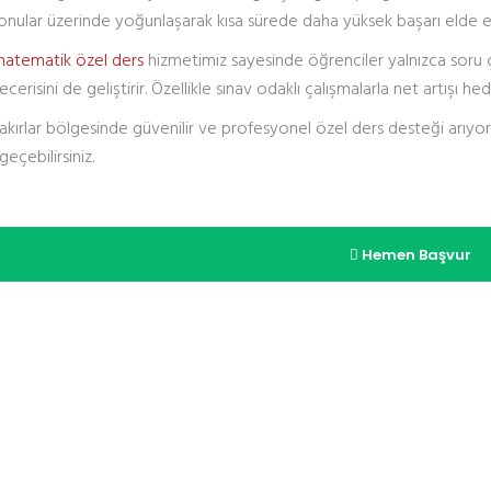
nular üzerinde yoğunlaşarak kısa sürede daha yüksek başarı elde ed
 matematik özel ders
hizmetimiz sayesinde öğrenciler yalnızca sor
erisini de geliştirir. Özellikle sınav odaklı çalışmalarla net artışı hed
kırlar bölgesinde güvenilir ve profesyonel özel ders desteği arıyor
geçebilirsiniz.
Hemen Başvur