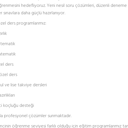
ğrenmesini hedefliyoruz. Yeni nesil soru çözümleri, düzenli deneme a
r sınavlara daha güçlü hazırlanıyor.
özel ders programlarımız:
ırlık
atematik
atematik
zel ders
özel ders
ul ve lise takviye dersleri
azırlıkları
ci koçluğu desteği
nda profesyonel çözümler sunmaktadır.
cinin öğrenme seviyesi farklı olduğu için eğitim programlarımız ta