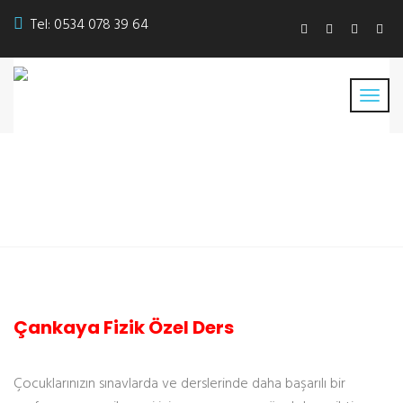
Tel:
0534 078 39 64
Çankaya Fizik Özel Ders
Çankaya Fizik Özel Ders
Çocuklarınızın sınavlarda ve derslerinde daha başarılı bir