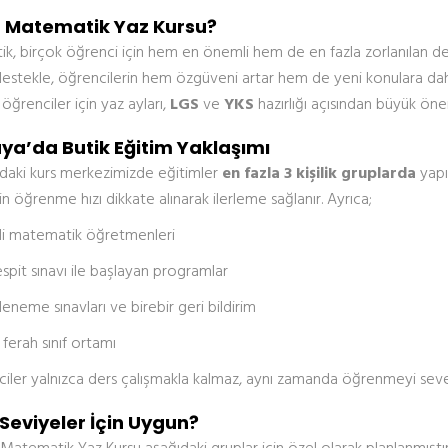
 Matematik Yaz Kursu?
, birçok öğrenci için hem en önemli hem de en fazla zorlanılan der
estekle, öğrencilerin hem özgüveni artar hem de yeni konulara daha s
ğrenciler için yaz ayları,
LGS
ve
YKS
hazırlığı açısından büyük öne
a’da Butik Eğitim Yaklaşımı
daki kurs merkezimizde eğitimler
en fazla 3 kişilik gruplarda
yapıl
n öğrenme hızı dikkate alınarak ilerleme sağlanır. Ayrıca;
i matematik öğretmenleri
spit sınavı ile başlayan programlar
deneme sınavları ve birebir geri bildirim
 ferah sınıf ortamı
ciler yalnızca ders çalışmakla kalmaz, aynı zamanda öğrenmeyi seve
Seviyeler İçin Uygun?