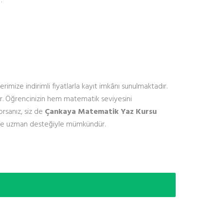
:
imize indirimli fiyatlarla kayıt imkânı sunulmaktadır.
dır. Öğrencinizin hem matematik seviyesini
rsanız, siz de
Çankaya Matematik Yaz Kursu
ma ve uzman desteğiyle mümkündür.