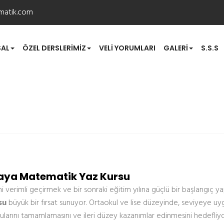
matik.com
AL
ÖZEL DERSLERIMIZ
VELI YORUMLARI
GALERI
S.S.S
z Kursu
ya Matematik Yaz Kursu
ini verimli geçirmek ve bir sonraki eğitim yılına güçlü bir başlangıç 
su
büyük bir fırsat sunuyor. Ortaokul ve lise düzeyinde, seviyeye uyg
ularını tamamlamasını ve ileri düzey kazanımlar edinmesini hedefliyo