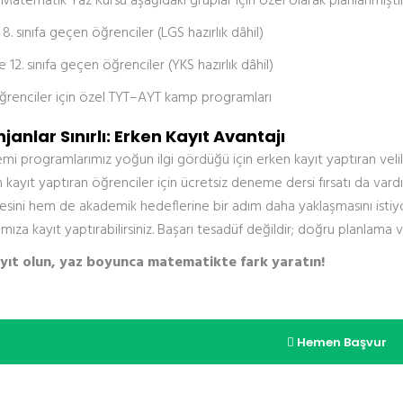
atematik Yaz Kursu aşağıdaki gruplar için özel olarak planlanmıştır
e 8. sınıfa geçen öğrenciler (LGS hazırlık dâhil)
ve 12. sınıfa geçen öğrenciler (YKS hazırlık dâhil)
renciler için özel TYT–AYT kamp programları
janlar Sınırlı: Erken Kayıt Avantajı
i programlarımız yoğun ilgi gördüğü için erken kayıt yaptıran veliler
 kayıt yaptıran öğrenciler için ücretsiz deneme dersi fırsatı da var
sini hem de akademik hedeflerine bir adım daha yaklaşmasını istiyo
ıza kayıt yaptırabilirsiniz. Başarı tesadüf değildir; doğru planla
ayıt olun, yaz boyunca matematikte fark yaratın!
Hemen Başvur