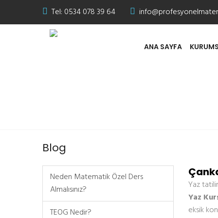
Tel:
0534 078 39 64
info@profesyonelmate
ANA SAYFA
KURUMS
Çankaya Matematik Ya
Blog
Çanka
Neden Matematik Özel Ders
Yaz tatil
Almalısınız?
Yaz Kur
eksik kon
TEOG Nedir?