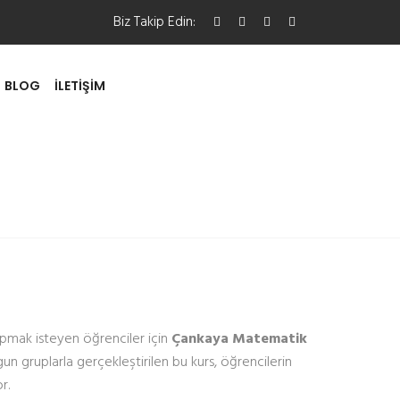
Biz Takip Edin:
BLOG
İLETIŞIM
yapmak isteyen öğrenciler için
Çankaya Matematik
un gruplarla gerçekleştirilen bu kurs, öğrencilerin
r.