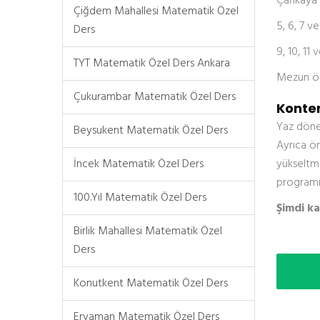
Çankaya M
Çiğdem Mahallesi Matematik Özel
5, 6, 7 v
Ders
9, 10, 11 
TYT Matematik Özel Ders Ankara
Mezun öğ
Çukurambar Matematik Özel Ders
Konten
Yaz dönem
Beysukent Matematik Özel Ders
Ayrıca ön
İncek Matematik Özel Ders
yükseltme
programım
100.Yıl Matematik Özel Ders
Şimdi k
Birlik Mahallesi Matematik Özel
Ders
Konutkent Matematik Özel Ders
Eryaman Matematik Özel Ders