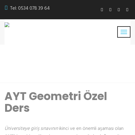
Tel:
0534 078 39 64
AYT Geometri Özel Ders
AYT Geometri Özel
Ders
Üniversiteye giriş sınavının
ikinci ve en önemli aşaması olan