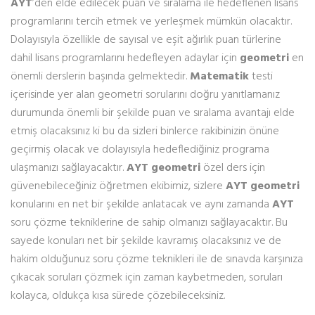
AYT
’den elde edilecek puan ve sıralama ile hedeflenen lisans
programlarını tercih etmek ve yerleşmek mümkün olacaktır.
Dolayısıyla özellikle de sayısal ve eşit ağırlık puan türlerine
dahil lisans programlarını hedefleyen adaylar için
geometri
en
önemli derslerin başında gelmektedir.
Matematik
testi
içerisinde yer alan geometri sorularını doğru yanıtlamanız
durumunda önemli bir şekilde puan ve sıralama avantajı elde
etmiş olacaksınız ki bu da sizleri binlerce rakibinizin önüne
geçirmiş olacak ve dolayısıyla hedeflediğiniz programa
ulaşmanızı sağlayacaktır.
AYT geometri
özel ders için
güvenebileceğiniz öğretmen ekibimiz, sizlere
AYT geometri
konularını en net bir şekilde anlatacak ve aynı zamanda
AYT
soru çözme tekniklerine de sahip olmanızı sağlayacaktır. Bu
sayede konuları net bir şekilde kavramış olacaksınız ve de
hakim olduğunuz soru çözme teknikleri ile de sınavda karşınıza
çıkacak soruları çözmek için zaman kaybetmeden, soruları
kolayca, oldukça kısa sürede çözebileceksiniz.