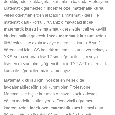
denildiğinde ilk akla gelen kurumların başında Profesyonel
Matematik gelmektedir.
İncek
’ te
özel matematik kursu
veren öğretmenlerden alacağınız matematik dersi ile
matematik artık korkulu rüyanız olmayacak!
İncek
matematik kursu
ile matematik dersi eğlenceli ve keyifli
bir ders haline gelecek.
İncek matematik kursu
muzdan
ilköğretim, lise okula takviye matematik kursu. 8.sınıf
öğrencileri için LGS hazırlık matematik kursu vermekteyiz.
YKS’ ye hazırlanan lise 12.sınıf öğrencileri için veya
liseden mezun olmuş öğrenciler için TYT AYT matematik
kursu ile öğrencilerimizin yanındayız.
Matematik kursu
için
İncek
’te en iyi şekilde
faydalanabileceğiniz bir kurum olan Profesyonel
Matematik’te hiçbir kurumda olmayan koçluk destekli
eğitim modelini kullanıyoruz. Deneyimli öğretmen
kadromuzdan
İncek
özel matematik kurs
hizmeti alan
öğrencilerimize ücretsiz öğrenci koçluğu hizmeti